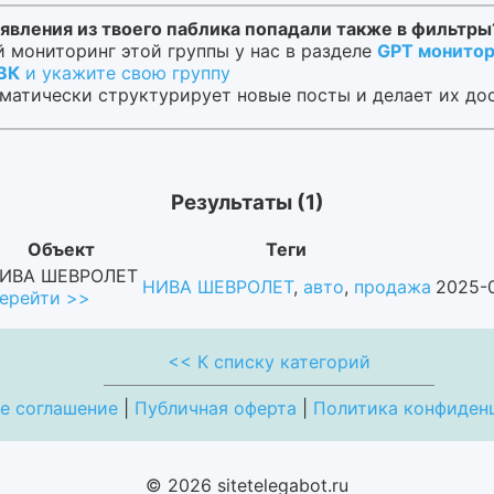
явления из твоего паблика попадали также в фильтры
 мониторинг этой группы у нас в разделе
GPT монитор
 ВК
и укажите свою группу
матически структурирует новые посты и делает их до
Результаты (1)
Объект
Теги
ИВА ШЕВРОЛЕТ
НИВА ШЕВРОЛЕТ
,
авто
,
продажа
2025-0
ерейти >>
<< К списку категорий
е соглашение
|
Публичная оферта
|
Политика конфиден
© 2026 sitetelegabot.ru