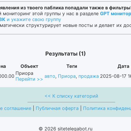
явления из твоего паблика попадали также в фильтры
 мониторинг этой группы у нас в разделе
GPT монитор
 ВК
и укажите свою группу
матически структурирует новые посты и делает их до
Результаты (1)
на
Объект
Теги
Дата
Приора
000.00
авто
,
Приора
,
продажа
2025-08-17 1
Перейти >>
<< К списку категорий
е соглашение
|
Публичная оферта
|
Политика конфиден
© 2026 sitetelegabot.ru