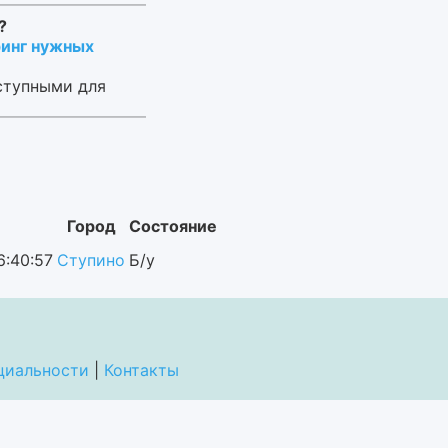
?
инг нужных
ступными для
Город
Состояние
6:40:57
Ступино
Б/у
циальности
|
Контакты