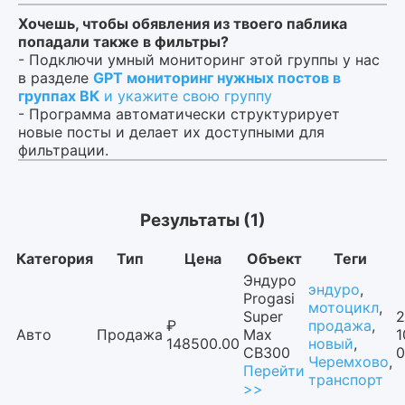
Хочешь, чтобы обявления из твоего паблика
попадали также в фильтры?
- Подключи умный мониторинг этой группы у нас
в разделе
GPT мониторинг нужных постов в
группах ВК
и укажите свою группу
- Программа автоматически структурирует
новые посты и делает их доступными для
фильтрации.
Результаты (1)
Категория
Тип
Цена
Объект
Теги
Эндуро
эндуро
,
Progasi
мотоцикл
,
Super
2
₽
продажа
,
Авто
Продажа
Max
1
148500.00
новый
,
CB300
0
Черемхово
,
Перейти
транспорт
>>