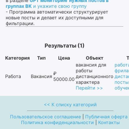
в разделе
GPT мониторинг нужных постов в
группах ВК
и укажите свою группу
- Программа автоматически структурирует
новые посты и делает их доступными для
фильтрации.
Результаты (1)
Категория
Тип
Цена
Объект
Т
вакансия для
работ
работы
фрила
₽
Работа
Вакансия
дистанционного
диста
50000.00
характера
посты
Перейти >>
обуче
<< К списку категорий
Пользовательское соглашение
|
Публичная оферта
Политика конфиденциальности
|
Контакты