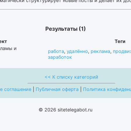
матически структурирует новые посты и делает их до
Результаты (1)
ект
Теги
кламы и
работа
,
удалённо
,
реклама
,
продви
заработок
<< К списку категорий
е соглашение
|
Публичная оферта
|
Политика конфиден
© 2026 sitetelegabot.ru