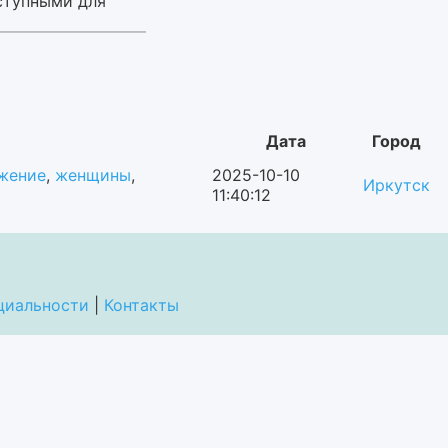
ступными для
Дата
Город
жение
,
женщины
,
2025-10-10
Иркутск
11:40:12
циальности
|
Контакты