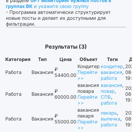
в разделе
GPT мониторинг нужных постов в
группах ВК
и укажите свою группу
- Программа автоматически структурирует
новые посты и делает их доступными для
фильтрации.
Результаты (3)
Категория
Тип
Цена
Объект
Теги
Д
Кондитер
кондитер
,
20
₽
Работа
Вакансия
Перейти
вакансия
,
08
54400.00
>>
работа
19
вакансия
вакансия
,
20
₽
повара
повар
,
Работа
Вакансия
08
60000.00
Перейти
СПБ
,
19
>>
работа
вакансия
пекарь
,
20
₽
пекаря
Работа
Вакансия
выпечка
,
08
55000.00
Перейти
работа
19
>>