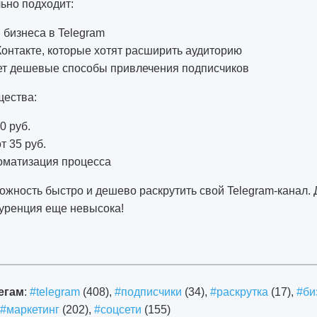
ьно подходит:
бизнеса в Telegram
онтакте, которые хотят расширить аудиторию
щет дешевые способы привлечения подписчиков
ества:
0 руб.
т 35 руб.
оматизация процесса
ожность быстро и дешево раскрутить свой Telegram-канал.
куренция еще невысока!
егам
:
#telegram
(408),
#подписчики
(34),
#раскрутка
(17),
#би
#маркетинг
(202),
#соцсети
(155)