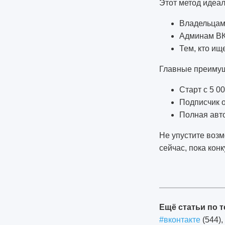
Этот метод идеал
Владельцам 
Админам ВК
Тем, кто и
Главные преимущ
Старт с 5 00
Подписчик о
Полная авт
Не упустите возм
сейчас, пока кон
309
Ещё статьи по т
#вконтакте
(544),