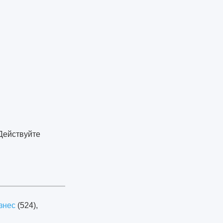
 Действуйте
знес
(524),