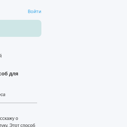
Войти
соб для
еса
асскажу о
уку. Этот способ