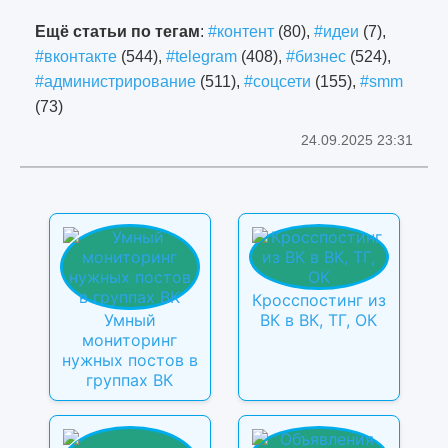
Ещё статьи по тегам
:
#контент
(80),
#идеи
(7),
#вконтакте
(544),
#telegram
(408),
#бизнес
(524),
#администрирование
(511),
#соцсети
(155),
#smm
(73)
24.09.2025 23:31
Кросспостинг из
Умный
ВК в ВК, ТГ, ОК
мониторинг
нужных постов в
группах ВК