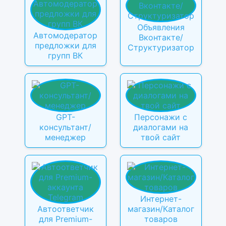
Объявления
Автомодератор
Вконтакте/
предложки для
Структуризатор
групп ВК
GPT-
Персонажи с
консультант/
диалогами на
менеджер
твой сайт
Интернет-
Автоответчик
магазин/Каталог
для Premium-
товаров