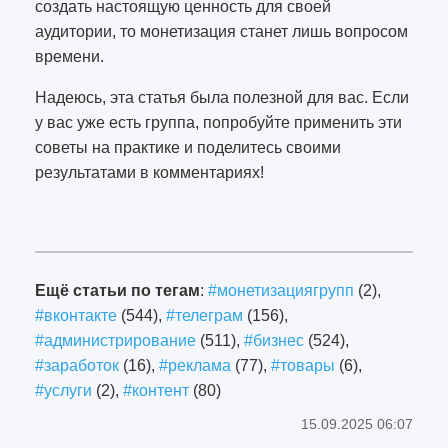
создать настоящую ценность для своей
аудитории, то монетизация станет лишь вопросом
времени.
Надеюсь, эта статья была полезной для вас. Если
у вас уже есть группа, попробуйте применить эти
советы на практике и поделитесь своими
результатами в комментариях!
629
Ещё статьи по тегам
:
#монетизациягрупп
(2),
#вконтакте
(544),
#телеграм
(156),
#администрирование
(511),
#бизнес
(524),
#заработок
(16),
#реклама
(77),
#товары
(6),
#услуги
(2),
#контент
(80)
15.09.2025 06:07