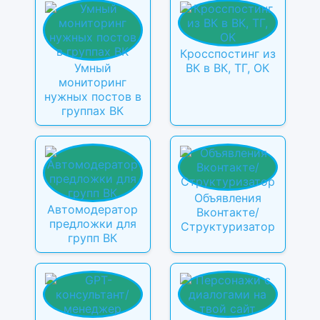
Кросспостинг из
Умный
ВК в ВК, ТГ, ОК
мониторинг
нужных постов в
группах ВК
Объявления
Автомодератор
Вконтакте/
предложки для
Структуризатор
групп ВК