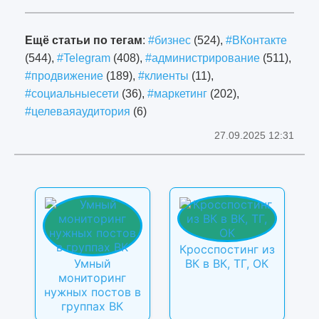
Ещё статьи по тегам
:
#бизнес
(524),
#ВКонтакте
(544),
#Telegram
(408),
#администрирование
(511),
#продвижение
(189),
#клиенты
(11),
#социальныесети
(36),
#маркетинг
(202),
#целеваяаудитория
(6)
27.09.2025 12:31
Кросспостинг из
Умный
ВК в ВК, ТГ, ОК
мониторинг
нужных постов в
группах ВК