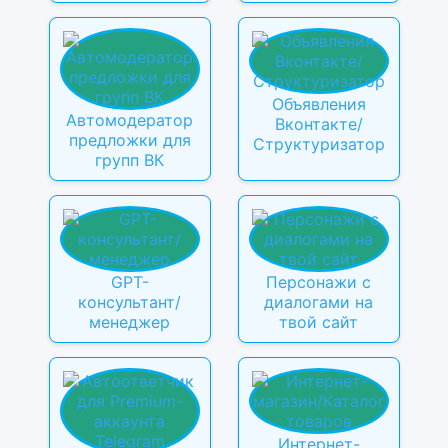
Объявления
Автомодератор
Вконтакте/
предложки для
Структуризатор
групп ВК
GPT-
Персонажи с
консультант/
диалогами на
менеджер
твой сайт
Интернет-