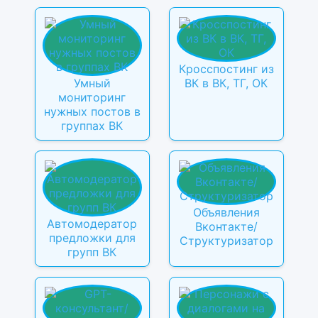
Кросспостинг из
Умный
ВК в ВК, ТГ, ОК
мониторинг
нужных постов в
группах ВК
Объявления
Автомодератор
Вконтакте/
предложки для
Структуризатор
групп ВК