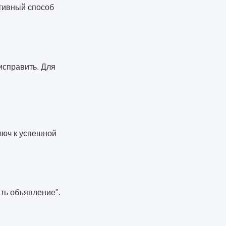
ктивный способ
исправить. Для
люч к успешной
ть объявление".