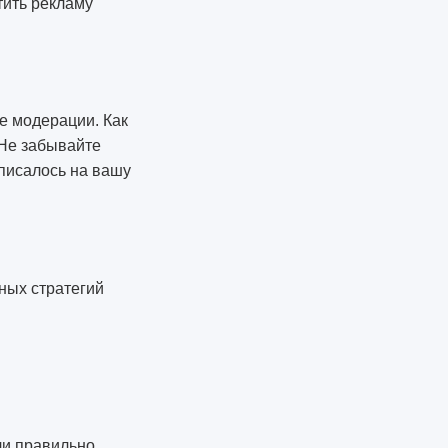
тить рекламу
е модерации. Как
 Не забывайте
дписалось на вашу
ных стратегий
ли правильно