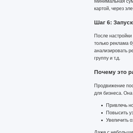
Минимальная сум
картой, через эл
Шаг 6: Запуск
После настройки
только реклама б
анализировать ре
группу и т.д.
Почему это р
Продвижение пост
для бизнеса. Она
Привлечь н
Повысить у
Увеличить о
Даже с небольши