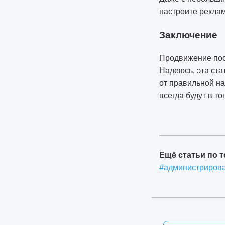
настроите рекла
Заключение
Продвижение пост
Надеюсь, эта ста
от правильной на
всегда будут в то
4937
Ещё статьи по т
#администриров