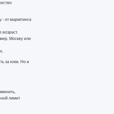
жество
 - от маркетинга
 возраст.
мер, Москву или
л.
ь за клик. Но и
зменить,
вной лимит