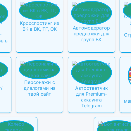
Кросспостинг из
Автомодератор
ВК в ВК, ТГ, ОК
предложки для
г
Ст
групп ВК
в в
К
Персонажи с
т/
диалогами на
Автоответчик
твой сайт
для Premium-
аккаунта
ма
Telegram