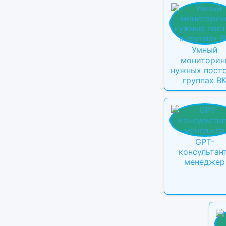
Умный
мониторин
нужных посто
группах В
GPT-
консультан
менеджер