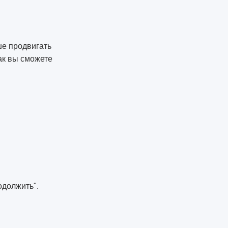
ше продвигать
ак вы сможете
одолжить".