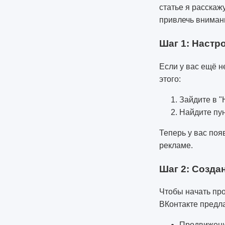
статье я расскаж
привлечь внимани
Шаг 1: Настр
Если у вас ещё н
этого:
Зайдите в "
Найдите пун
Теперь у вас поя
рекламе.
Шаг 2: Созда
Чтобы начать про
ВКонтакте предла
Продвижени