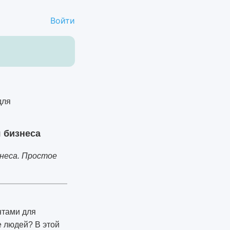
Войти
я бизнеса
неса. Простое
нтами для
е людей? В этой