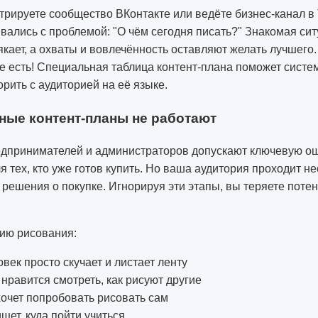
рируете сообщество ВКонтакте или ведёте бизнес-канал в 
вались с проблемой: "О чём сегодня писать?" Знакомая сит
кает, а охваты и вовлечённость оставляют желать лучшего
е есть! Специальная таблица контент-плана поможет систе
орить с аудиторией на её языке.
ые контент-планы не работают
дпринимателей и администраторов допускают ключевую ош
ля тех, кто уже готов купить. Но ваша аудитория проходит н
решения о покупке. Игнорируя эти этапы, вы теряете поте
дию рисования:
овек просто скучает и листает ленту
 нравится смотреть, как рисуют другие
хочет попробовать рисовать сам
ищет, куда пойти учиться