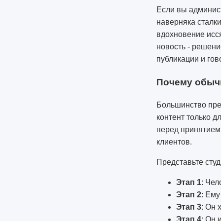
Если вы админист
наверняка сталки
вдохновение исся
новость - решени
публикации и гов
Почему обычн
Большинство пре
контент только д
перед принятием 
клиентов.
Представьте сту
Этап 1
: Чел
Этап 2
: Ему
Этап 3
: Он 
Этап 4
: Он 