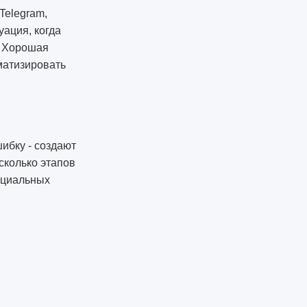
Telegram,
уация, когда
. Хорошая
матизировать
ибку - создают
есколько этапов
нциальных