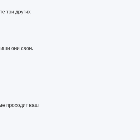
те три других
ниши они свои.
рые проходит ваш