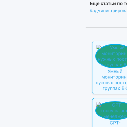
Ещё статьи по т
#администриров
Умный
мониторин
нужных посто
группах В
GPT-