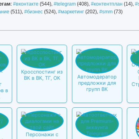
егам
:
#вконтакте
(544),
#telegram
(408),
#контентплан
(14),
#
ание
(511),
#бизнес
(524),
#маркетинг
(202),
#smm
(73)
Кросспостинг из
Автомодератор
ВК в ВК, ТГ, ОК
предложки для
г
Ст
групп ВК
в в
К
Персонажи с