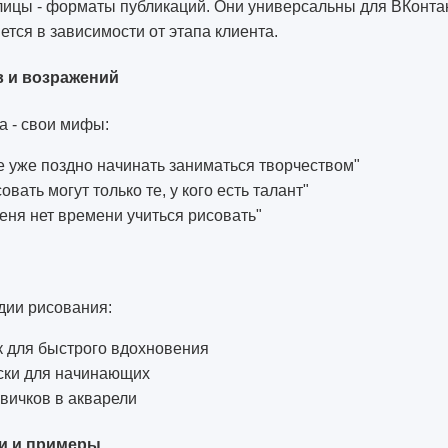
лицы - форматы публикаций. Они универсальны для ВКонтак
тся в зависимости от этапа клиента.
в и возражений
а - свои мифы:
е уже поздно начинать заниматься творчеством"
совать могут только те, у кого есть талант"
меня нет времени учиться рисовать"
дии рисования:
к для быстрого вдохновения
ски для начинающих
вичков в акварели
и и примеры