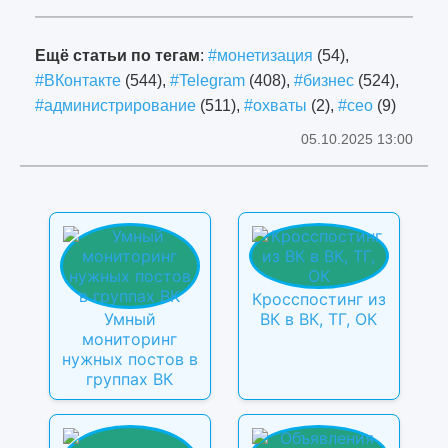
Ещё статьи по тегам
:
#монетизация
(54),
#ВКонтакте
(544),
#Telegram
(408),
#бизнес
(524),
#администрирование
(511),
#охваты
(2),
#сео
(9)
05.10.2025 13:00
Кросспостинг из
Умный
ВК в ВК, ТГ, ОК
мониторинг
нужных постов в
группах ВК