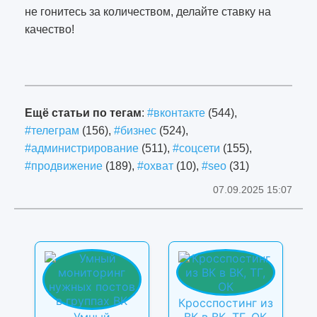
не гонитесь за количеством, делайте ставку на
качество!
9
Ещё статьи по тегам
:
#вконтакте
(544),
#телеграм
(156),
#бизнес
(524),
#администрирование
(511),
#соцсети
(155),
#продвижение
(189),
#охват
(10),
#seo
(31)
07.09.2025 15:07
Кросспостинг из
Умный
ВК в ВК, ТГ, ОК