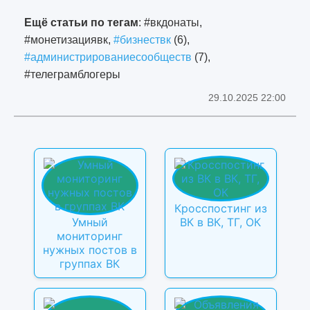
Ещё статьи по тегам
: #вкдонаты,
#монетизациявк,
#бизнествк
(6),
#администрированиесообществ
(7),
#телеграмблогеры
29.10.2025 22:00
Кросспостинг из
Умный
ВК в ВК, ТГ, ОК
мониторинг
нужных постов в
группах ВК