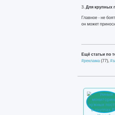
3.
Для крупных 
Главное - не боя
он может приноси
1338
Ещё статьи по т
#реклама
(77),
#з