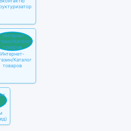
Вконтакте/
руктуризатор
Интернет-
газин/Каталог
товаров
м
ед)