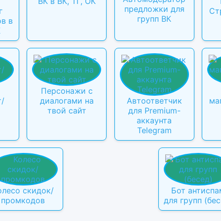
ВК в ВК, ТГ, ОК
предложки для
г
Ст
групп ВК
в в
К
Персонажи с
т/
диалогами на
Автоответчик
ма
твой сайт
для Premium-
аккаунта
Telegram
олесо скидок/
Бот антиспа
промкодов
для групп (бес