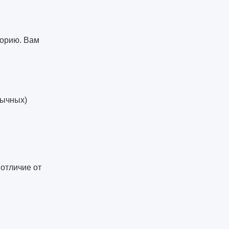
торию. Вам
бычных)
 отличие от