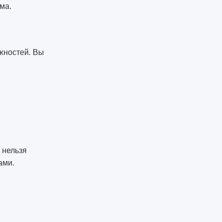
ма.
ожностей. Вы
о нельзя
ами.