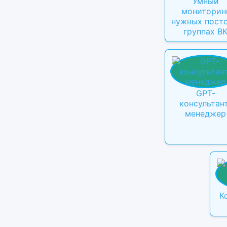
Умный
мониторин
нужных посто
группах В
GPT-
консультан
менеджер
К