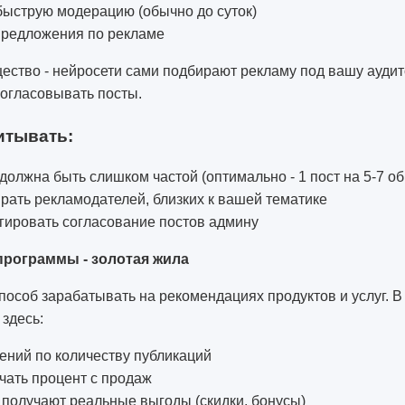
быструю модерацию (обычно до суток)
предложения по рекламе
ество - нейросети сами подбирают рекламу под вашу ауди
согласовывать посты.
итывать:
должна быть слишком частой (оптимально - 1 пост на 5-7 о
ать рекламодателей, близких к вашей тематике
гировать согласование постов админу
программы - золотая жила
способ зарабатывать на рекомендациях продуктов и услуг. В
здесь:
ений по количеству публикаций
чать процент с продаж
получают реальные выгоды (скидки, бонусы)