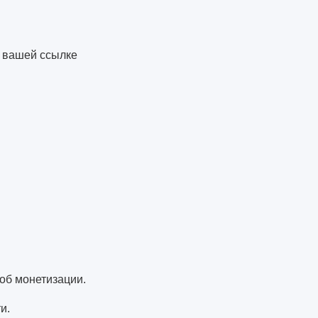
о вашей ссылке
соб монетизации.
и.