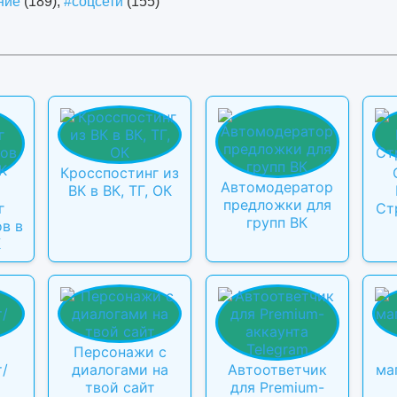
ние
(189),
#соцсети
(155)
Кросспостинг из
Автомодератор
ВК в ВК, ТГ, ОК
предложки для
г
Ст
групп ВК
в в
К
Персонажи с
т/
диалогами на
Автоответчик
ма
твой сайт
для Premium-