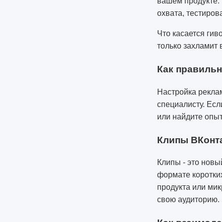
вашем продукте. 
охвата, тестиров
Что касается гив
только захламит 
Как правильн
Настройка реклам
специалисту. Есл
или найдите опыт
Клипы ВКонта
Клипы - это новы
формате коротких
продукта или микр
свою аудиторию.