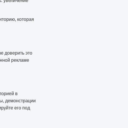
ь: увеличение
иторию, которая
е доверить это
анной рекламе
торией в
сы, демонстрации
ируйте его под