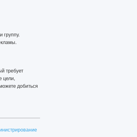
 группу.
екламы.
ый требует
е цели,
сможете добиться
инистрирование