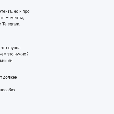
тента, но и про
вые моменты,
 Telegram.
 что группа
чем это нужно?
льными
ст должен
способах