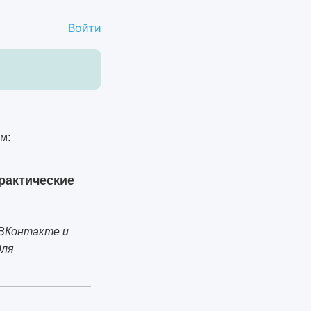
Войти
практические
 ВКонтакте и
для