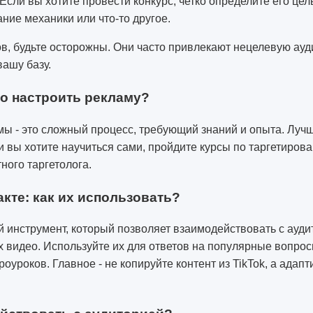
Если вы хотите провести конкурс, четко определите его цел
ание механики или что-то другое.
ов, будьте осторожны. Они часто привлекают нецелевую ауд
вашу базу.
о настроить рекламу?
ы - это сложный процесс, требующий знаний и опыта. Лучш
и вы хотите научиться сами, пройдите курсы по таргетиров
ного таргетолога.
кте: как их использовать?
й инструмент, который позволяет взаимодействовать с ауди
 видео. Используйте их для ответов на популярные вопро
оуроков. Главное - не копируйте контент из TikTok, а адапт