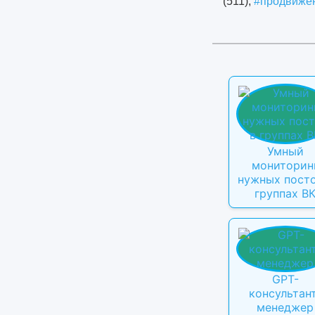
(511),
#продвиже
Умный
мониторин
нужных посто
группах В
GPT-
консультан
менеджер