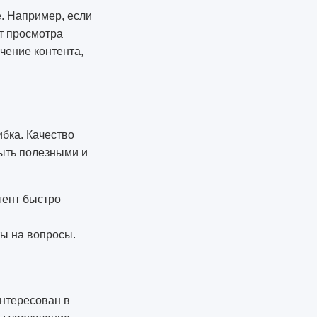
е. Например, если
от просмотра
учение контента,
ибка. Качество
быть полезными и
тент быстро
ты на вопросы.
интересован в