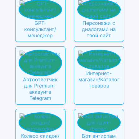
GPT-
Персонажи с
консультант/
диалогами на
менеджер
твой сайт
Интернет-
Автоответчик
магазин/Каталог
для Premium-
товаров
аккаунта
Telegram
Колесо скидок/
Бот антиспам