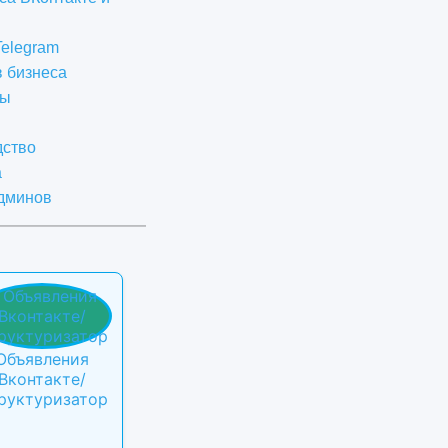
Telegram
в бизнеса
ты
дство
а
админов
Объявления
Вконтакте/
руктуризатор