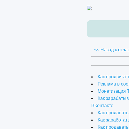
<< Назад к огл
Как продвигат
Реклама в соо
Монетизация T
Как зарабатыв
ВКонтакте
Как продавать
Как заработат
Как продавать