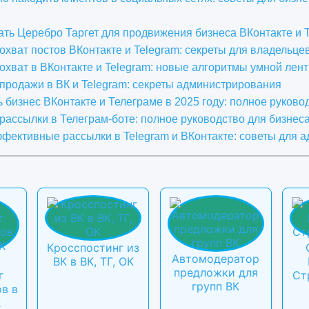
ать Церебро Таргет для продвижения бизнеса ВКонтакте и 
 охват постов ВКонтакте и Telegram: секреты для владельце
 охват в ВКонтакте и Telegram: новые алгоритмы умной лен
 продажи в ВК и Telegram: секреты администрирования
ь бизнес ВКонтакте и Телеграме в 2025 году: полное руково
 рассылки в Телеграм-боте: полное руководство для бизнес
ффективные рассылки в Telegram и ВКонтакте: советы для 
Кросспостинг из
Автомодератор
ВК в ВК, ТГ, ОК
предложки для
г
Ст
групп ВК
в в
К