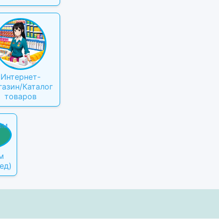
Интернет-
газин/Каталог
товаров
м
ед)