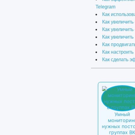
Telegram
Как использов
Как увеличить
Как увеличить
Как увеличить
Как продвигат
Как настроить
Как сделать э
Умный
мониторин
нужных посто
группах В