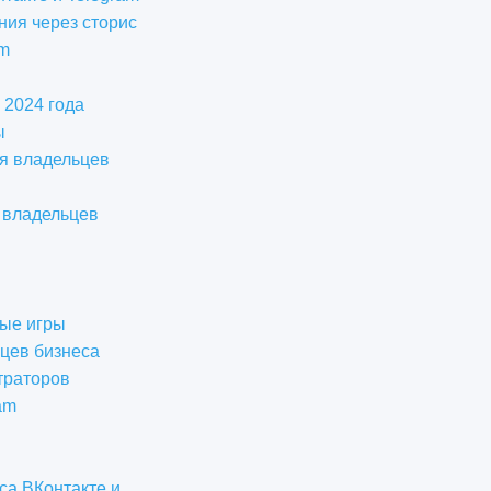
ния через сторис
am
 2024 года
ы
ля владельцев
и владельцев
ные игры
ьцев бизнеса
траторов
am
са ВКонтакте и