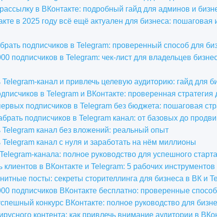
 рассылку в ВКонтакте: подробный гайд для админов и бизн
кте в 2025 году всё ещё актуален для бизнеса: пошаговая 
брать подписчиков в Telegram: проверенный способ для би
000 подписчиков в Telegram: чек-лист для владельцев бизне
ь Telegram-канал и привлечь целевую аудиторию: гайд для б
одписчиков в Telegram и ВКонтакте: проверенная стратегия 
первых подписчиков в Telegram без бюджета: пошаговая стр
абрать подписчиков в Telegram канал: от базовых до продв
ь Telegram канал без вложений: реальный опыт
ь Telegram канал с нуля и заработать на нём миллионы
elegram-канала: полное руководство для успешного старт
ь клиентов в ВКонтакте и Telegram: 5 рабочих инструментов
гнитные посты: секреты сторителлинга для бизнеса в ВК и T
000 подписчиков ВКонтакте бесплатно: проверенные спосо
успешный конкурс ВКонтакте: полное руководство для бизн
ирусного контента: как привлечь внимание аудитории в ВКон