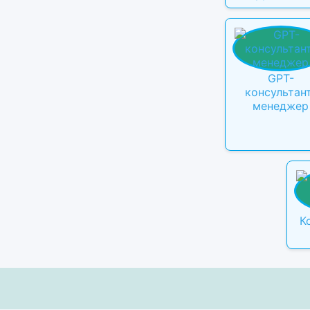
GPT-
консультан
менеджер
К