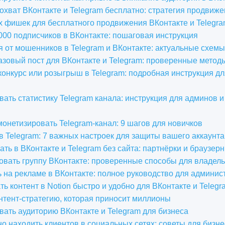
 охват ВКонтакте и Telegram бесплатно: стратегия продвиже
 фишек для бесплатного продвижения ВКонтакте и Telegr
.000 подписчиков в ВКонтакте: пошаговая инструкция
я от мошенников в Telegram и ВКонтакте: актуальные схемы
азовый пост для ВКонтакте и Telegram: проверенные метод
 конкурс или розыгрыш в Telegram: подробная инструкция д
вать статистику Telegram канала: инструкция для админов 
 монетизировать Telegram-канал: 9 шагов для новичков
в Telegram: 7 важных настроек для защиты вашего аккаунта
ать в ВКонтакте и Telegram без сайта: партнёрки и браузер
овать группу ВКонтакте: проверенные способы для владел
ь на рекламе в ВКонтакте: полное руководство для админис
ть контент в Notion быстро и удобно для ВКонтакте и Telegr
онтент-стратегию, которая приносит миллионы
вать аудиторию ВКонтакте и Telegram для бизнеса
о находить клиентов в социальных сетях: советы для бизне