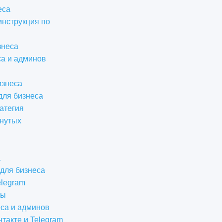
еса
инструкция по
знеса
са и админов
изнеса
для бизнеса
атегия
инутых
а
 для бизнеса
elegram
бы
еса и админов
такте и Telegram